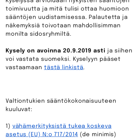
Kyselyssä arvioidaan nykyisten sääntöjen
toimivuutta ja mitä tulisi ottaa huomioon
sääntöjen uudistamisessa. Palautetta ja
näkemyksiä toivotaan mahdollisimman
monilta sidosryhmiltä.
Kysely on avoinna 20.9.2019 asti
ja siihen
voi vastata suomeksi. Kyselyyn pääset
vastaamaan
tästä linkistä
.
Valtiontukien sääntökokonaisuuteen
kuuluvat:
1)
vähämerkityksistä tukea koskeva
asetus (EU) N:o 717/2014
(de minimis)