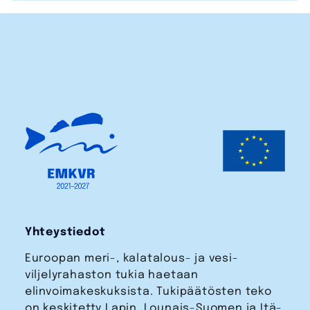
Yhteystiedot
Euroopan meri-, kalatalous- ja vesi­
viljelyrahaston tukia haetaan
elinvoimakeskuksista. Tukipäätösten teko
on keskitetty Lapin, Lounais-Suomen ja Itä-