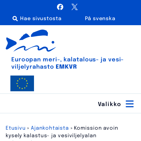
Siirry
Facebook
X / Twitter
sisältöön
På svenska
Haku:
Euroopan meri-, kalatalous- ja vesiviljelyrahasto
Euroopan meri-, kala­talous- ja vesi­
viljely­rahasto
EMKVR
Etusivu
»
Ajankohtaista
»
Komission avoin
kysely kalastus- ja vesiviljelyalan