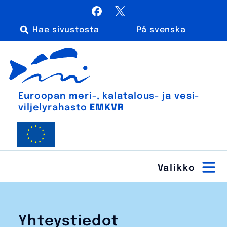
Siirry
Facebook
X / Twitter
sisältöön
På svenska
Haku:
Euroopan meri-, kalatalous- ja vesiviljelyrahasto
Euroopan meri-, kala­talous- ja vesi­
viljely­rahasto
EMKVR
Yhteystiedot