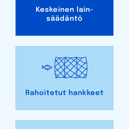
Keskeinen lain­
säädäntö
Rahoitetut hankkeet