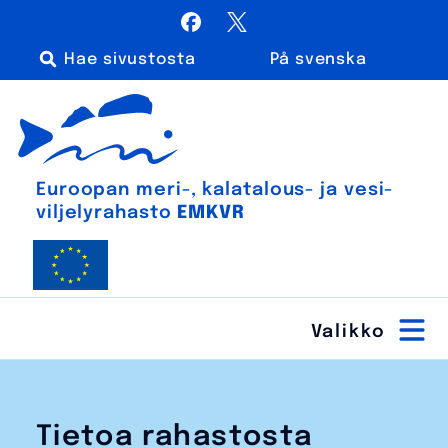
Siirry
Facebook
X / Twitter
sisältöön
På svenska
Haku:
Euroopan meri-, kalatalous- ja vesiviljelyrahasto
Euroopan meri-, kala­talous- ja vesi­
viljely­rahasto
EMKVR
Tietoa rahastosta