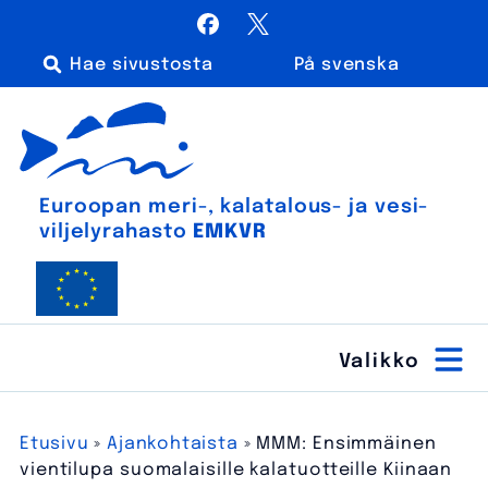
Siirry
Facebook
X / Twitter
sisältöön
På svenska
Haku:
Euroopan meri-, kalatalous- ja vesiviljelyrahasto
Euroopan meri-, kala­talous- ja vesi­
viljely­rahasto
EMKVR
Etusivu
»
Ajankohtaista
»
MMM: Ensimmäinen
vientilupa suomalaisille kalatuotteille Kiinaan