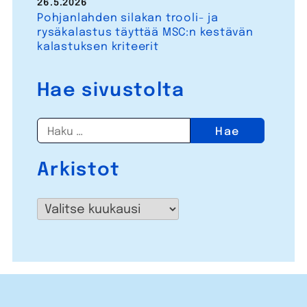
26.5.2026
Pohjanlahden silakan trooli- ja
rysäkalastus täyttää MSC:n kestävän
kalastuksen kriteerit
Hae sivustolta
Haku:
Arkistot
Arkistot