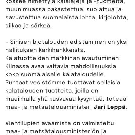
koskee nimettyjä kalalajeja ja -tuotteita,
muun muassa pakastettua, suolattua ja
savustettua suomalaista lohta, kirjolohta,
siikaa ja särkeä.
– Sinisen biotalouden edistäminen on yksi
hallituksen kärkihankkeista.
Kalatuotteiden markkinan avautuminen
Kiinassa avaa valtavia mahdollisuuksia
koko suomalaiselle kalataloudelle.
Puhtaat vesistömme tuottavat sellaisia
kalatalouden tuotteita, joilla on
maailmalla yhä kasvavaa kysyntää, toteaa
maa- ja metsätalousministeri
Jari Leppä
.
Vientilupien avaamista on valmisteltu
maa- ja metsätalousministeriön ja