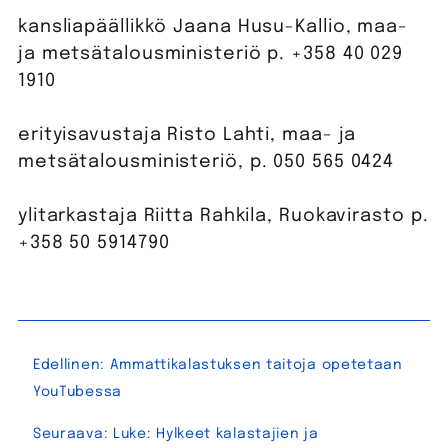
kansliapäällikkö Jaana Husu-Kallio, maa-
ja metsätalousministeriö p. +358 40 029
1910
erityisavustaja Risto Lahti, maa- ja
metsätalousministeriö, p. 050 565 0424
ylitarkastaja Riitta Rahkila, Ruokavirasto p.
+358 50 5914790
Artikkelien
Edellinen:
Ammattikalastuksen taitoja opetetaan
selaus
YouTubessa
Seuraava:
Luke: Hylkeet kalastajien ja