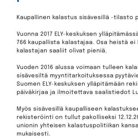
Kaupallinen kalastus sisävesillä -tilasto
Vuonna 2017 ELY-keskuksen ylläpitämässä 
766 kaupallista kalastajaa. Osa heistä e
kalastajan saaliit olivat pieniä.
Vuoden 2016 alussa voimaan tulleen kalas
sisävesiltä myyntitarkoituksessa pyytävi
Suomen ELY-keskuksen ylläpitämään rekis
päiväkirjaa ja ilmoitettava saalistiedot 
Myös sisävesillä kaupalliseen kalastuks
rekisteröinti on tullut pakolliseksi 12.12
unionin yhteisen kalastuspolitiikan kans
mukaisesti.