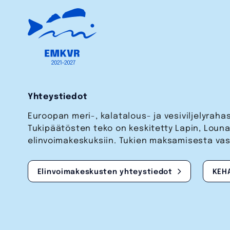
Yhteystiedot
Euroopan meri-, kalatalous- ja vesi­viljelyrah
Tukipäätösten teko on keskitetty Lapin, Lou
elinvoimakeskuksiin. Tukien maksamisesta va
Elinvoimakeskusten yhteystiedot
KEH