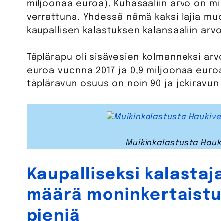
miljoonaa euroa). Kuhasaaliin arvo on mi
verrattuna. Yhdessä nämä kaksi lajia m
kaupallisen kalastuksen kalansaaliin arv
Täplärapu oli sisävesien kolmanneksi arvok
euroa vuonna 2017 ja 0,9 miljoonaa euro
täpläravun osuus on noin 90 ja jokiravun 
Muikinkalastusta Hauki
Kaupalliseksi kalastaj
määrä moninkertaistui
pieniä