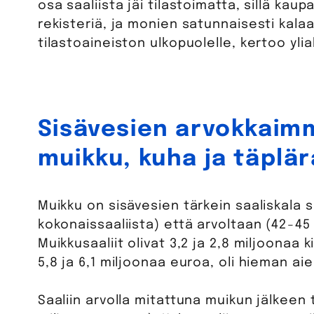
osa saaliista jäi tilastoimatta, sillä kaupa
rekisteriä, ja monien satunnaisesti kalaa 
tilastoaineiston ulkopuolelle, kertoo yli
Sisävesien arvokkaimma
muikku, kuha ja täplä
Muikku on sisävesien tärkein saaliskala 
kokonaissaaliista) että arvoltaan (42−45
Muikkusaaliit olivat 3,2 ja 2,8 miljoonaa k
5,8 ja 6,1 miljoonaa euroa, oli hieman a
Saaliin arvolla mitattuna muikun jälkeen tä