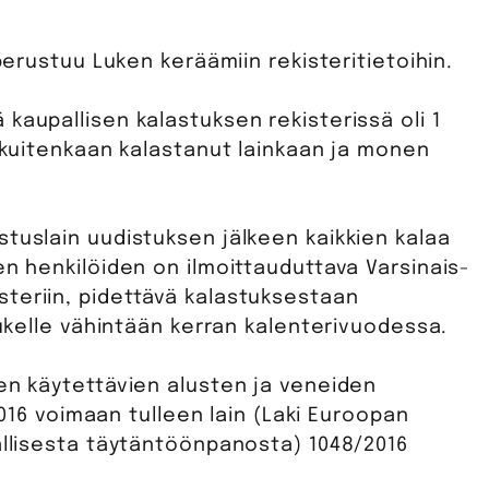
 perustuu Luken keräämiin rekisteritietoihin.
kaupallisen kalastuksen rekisterissä oli 1
i kuitenkaan kalastanut lainkaan ja monen
tuslain uudistuksen jälkeen kaikkien kalaa
en henkilöiden on ilmoittauduttava Varsinais-
teriin, pidettävä kalastuksestaan
Lukelle vähintään kerran kalenterivuodessa.
een käytettävien alusten ja veneiden
.2016 voimaan tulleen lain (Laki Euroopan
allisesta täytäntöönpanosta) 1048/2016