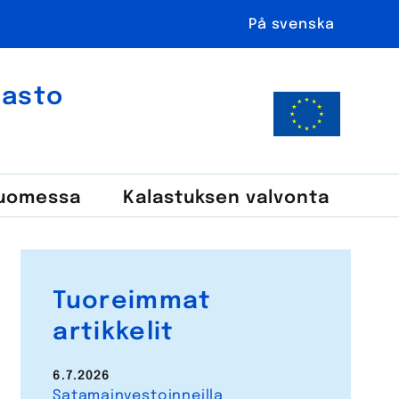
På svenska
ahasto
Suomessa
Kalastuksen valvonta
Tuoreimmat
artikkelit
6.7.2026
Satamainvestoinneilla