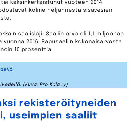
ltei kaksinkertaistunut vuoteen 2014
uodostavat kolme neljännestä sisävesien
osta.
kain saalislaji. Saaliin arvo oli 1,1 miljoonaa
a vuonna 2016. Rapusaaliin kokonaisarvosta
noin 10 prosenttia.
vedellä. (Kuva: Pro Kala ry)
aksi rekisteröityneiden
, useimpien saaliit