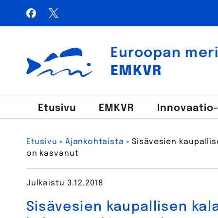
Siirry
Facebook
X / Twitter
sisältöön
Haku:
Euroopan meri-,
Euroopan meri-, kalatalous- ja vesiviljelyrahasto
EMKVR
Etusivu
EMKVR
Innovaatio
Etusivu
»
Ajankohtaista
»
Sisävesien kaupallis
on kasvanut
Julkaistu
3.12.2018
Sisävesien kaupallisen kal