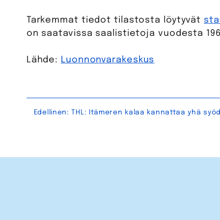
Tarkemmat tiedot tilastosta löytyvät
sta
on saatavissa saalistietoja vuodesta 196
Lähde:
Luonnonvarakeskus
Artikkelien
Edellinen:
THL: Itämeren kalaa kannattaa yhä syö
selaus