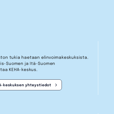
aston tukia haetaan elinvoimakeskuksista.
nais-Suomen ja Itä-Suomen
staa KEHA-keskus.
A-keskuksen yhteystiedot