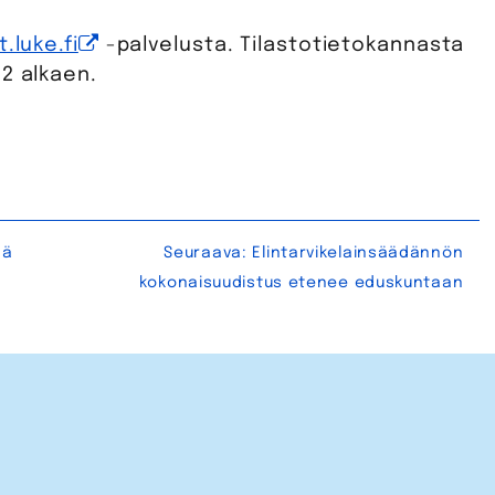
t.luke.fi
-palvelusta. Tilastotietokannasta
2 alkaen.
dä
Seuraava:
Elintarvikelainsäädännön
kokonaisuudistus etenee eduskuntaan