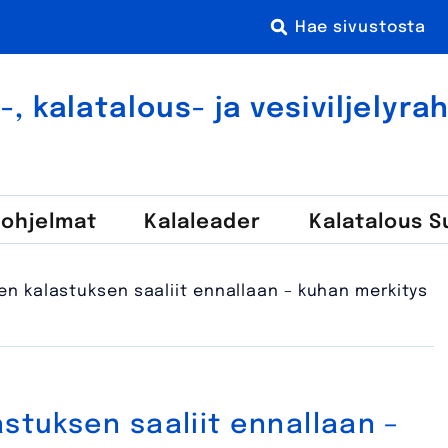
 kala­talous- ja vesi­viljely­r
-ohjelmat
Kala­leader
Kalatalous 
en kalastuksen saaliit ennallaan – kuhan merkitys
astuksen saaliit ennallaan –