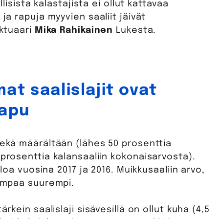
llisista kalastajista ei ollut kattavaa
ja rapuja myyvien saaliit jäivät
aktuaari
Mika Rahikainen
Lukesta.
t saalislajit ovat
rapu
sekä määrältään (lähes 50 prosenttia
 prosenttia kalansaaliin kokonaisarvosta).
iloa vuosina 2017 ja 2016. Muikkusaaliin arvo,
iempaa suurempi.
rkein saalislaji sisävesillä on ollut kuha (4,5