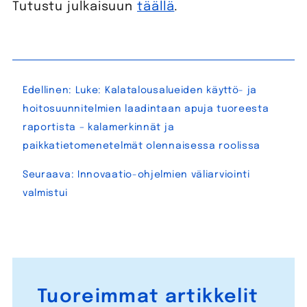
Tutustu julkaisuun
täällä
.
Artikkelien
Edellinen:
Luke: Kalatalousalueiden käyttö- ja
selaus
hoitosuunnitelmien laadintaan apuja tuoreesta
raportista – kalamerkinnät ja
paikkatietomenetelmät olennaisessa roolissa
Seuraava:
Innovaatio-ohjelmien väliarviointi
valmistui
Tuoreimmat artikkelit