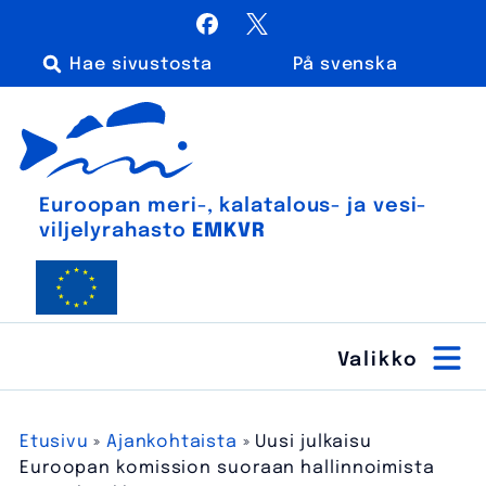
Siirry
Facebook
X / Twitter
sisältöön
På svenska
Haku:
Euroopan meri-, kalatalous- ja vesiviljelyrahasto
Euroopan meri-, kala­talous- ja vesi­
viljely­rahasto
EMKVR
Etusivu
»
Ajankohtaista
»
Uusi julkaisu
Euroopan komission suoraan hallinnoimista