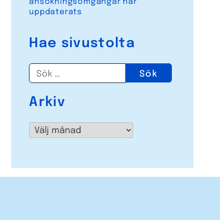
ansökningsomgångar har
uppdaterats
Hae sivustolta
Sök
efter:
Arkiv
Arkiv