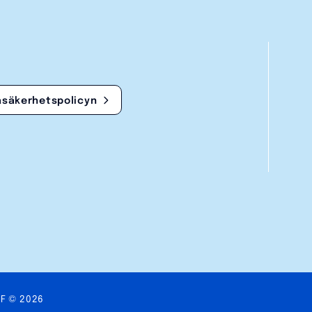
asäkerhetspolicyn
VF © 2026