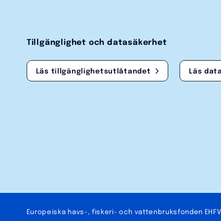
Tillgänglighet och datasäkerhet
Läs tillgänglighetsutlåtandet
Läs dat
Europeiska havs-, fiskeri- och vatten­bruks­fonden EHF