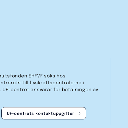
bruks­fonden EHFVF söks hos
trerats till livskraftscentralerna i
. UF-centret ansvarar för betalningen av
UF-centrets kontakt­uppgifter