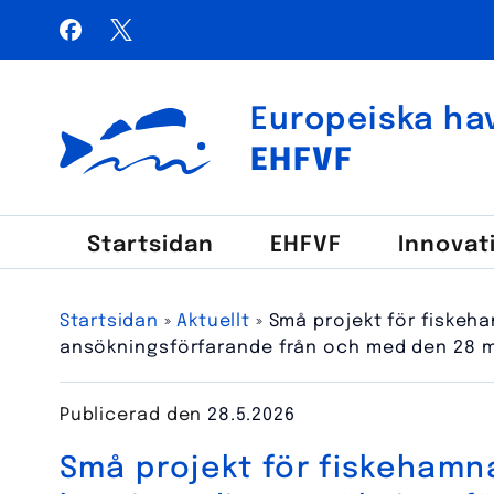
Hoppa
Facebook
X / Twitter
till
Sök
innehåll
efter:
Europeiska hav
Euroopan meri-, kalatalous- ja vesiviljelyrahasto
EHFVF
Start­sidan
EHFVF
Innovat
Startsidan
»
Aktuellt
»
Små projekt för fiskeha
ansökningsförfarande från och med den 28 m
Publicerad den
28.5.2026
Små projekt för fiskehamn