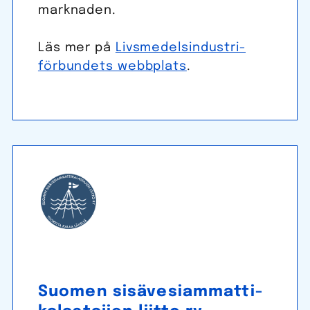
marknaden.
Läs mer på
Livs­medels­industri­
förbundets webbplats
.
Suomen sisä­vesi­ammatti­