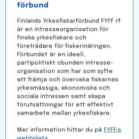
förbund
Finlands Yrkes­fiskar­förbund FYFF rf
är en intresseorganisation för
finska yrkesfiskare och
företrädare för fiskerinäringen.
För­bundet är en ideell,
partipolitiskt obunden intresse­
organisation som har som syfte
att främja och övervaka fiskarnas
yrkes­mässiga, ekonomiska och
sociala intressen samt skapa
förut­sättningar för ett effektivt
samarbete mellan yrkes­fiskare.
Mer information hittar du på
FYFF:s
webbplats
.