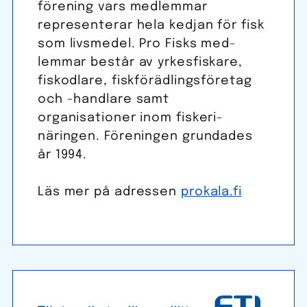
förening vars med­lemmar
represen­terar hela kedjan för fisk
som livs­medel. Pro Fisks med­
lemmar består av yrkes­fiskare,
fisk­odlare, fisk­förädlings­företag
och -handlare samt
organisationer inom fiskeri­
näringen. Föreningen grundades
år 1994.
Läs mer på adressen
prokala.fi