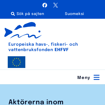
Hoppa
Facebook
X / Twitter
till
Suomeksi
innehåll
Sök
Euroopan meri-, kalatalous- ja vesiviljelyrahasto
efter:
Europeiska havs-, fiskeri- och
vatten­bruks­fonden
EHFVF
Aktörerna inom