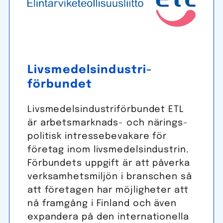
Livs­medels­industri­
förbundet
Livs­medels­industri­förbundet ETL
är arbets­marknads- och närings­
politisk intresse­bevakare för
företag inom livs­medels­industrin.
Förbundets uppgift är att påverka
verksam­hets­miljön i branschen så
att företagen har möjligheter att
nå fram­gång i Finland och även
expandera på den internationella