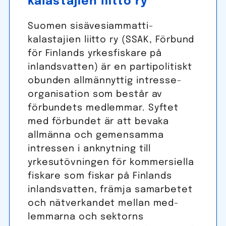
kalastajien liitto ry
Suomen sisä­vesi­ammatti­
kalastajien liitto ry (SSAK, Förbund
för Finlands yrkes­fiskare på
inlands­vatten) är en parti­politiskt
obunden all­männyttig intresse­
organisation som består av
förbundets med­lemmar. Syftet
med för­bundet är att bevaka
allmänna och gemen­samma
intressen i anknytning till
yrkesutövningen för kommer­siella
fiskare som fiskar på Finlands
inlands­vatten, främja sam­arbetet
och nät­verk­andet mellan med­
lemmarna och sektorns