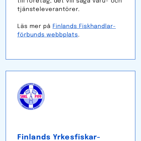
till företag, det vill säga varu- och
tjänsteleverantörer.
Läs mer på
Finlands Fisk­handlar­
förbunds webbplats
.
Finlands Yrkes­fiskar­