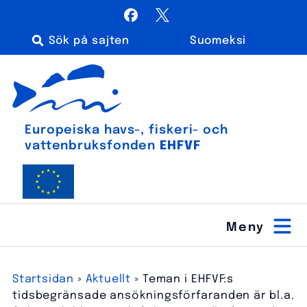
Hoppa
Facebook
X / Twitter
till
Suomeksi
innehåll
Sök
Euroopan meri-, kalatalous- ja vesiviljelyrahasto
efter:
Europeiska havs-, fiskeri- och
vatten­bruks­fonden
EHFVF
Startsidan
»
Aktuellt
»
Teman i EHFVF:s
tidsbegränsade ansökningsförfaranden är bl.a.