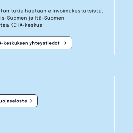
aston tukia haetaan elinvoimakeskuksista.
nais-Suomen ja Itä-Suomen
staa KEHA-keskus.
A-keskuksen yhteystiedot
suojaseloste