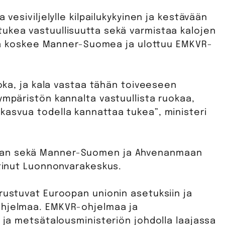
 vesiviljelylle kilpailukykyinen ja kestävään
ukea vastuullisuutta sekä varmistaa kalojen
egia koskee Manner-Suomea ja ulottuu EMKVR-
uoka, ja kala vastaa tähän toiveeseen
ympäristön kannalta vastuullista ruokaa,
kasvua todella kannattaa tukea”, ministeri
man sekä Manner-Suomen ja Ahvenanmaan
atinut Luonnonvarakeskus.
rustuvat Euroopan unionin asetuksiin ja
ohjelmaa. EMKVR-ohjelmaa ja
- ja metsätalousministeriön johdolla laajassa