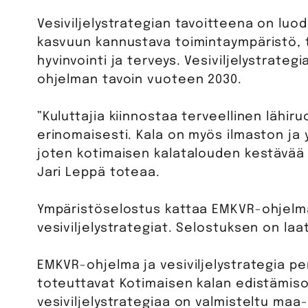
Vesiviljelystrategian tavoitteena on luoda
kasvuun kannustava toimintaympäristö, t
hyvinvointi ja terveys. Vesiviljelystrat
ohjelman tavoin vuoteen 2030.
”Kuluttajia kiinnostaa terveellinen lähir
erinomaisesti. Kala on myös ilmaston ja 
joten kotimaisen kalatalouden kestävää 
Jari Leppä toteaa.
Ympäristöselostus kattaa EMKVR-ohjel
vesiviljelystrategiat. Selostuksen on la
EMKVR-ohjelma ja vesiviljelystrategia pe
toteuttavat Kotimaisen kalan edistämis
vesiviljelystrategiaa on valmisteltu maa