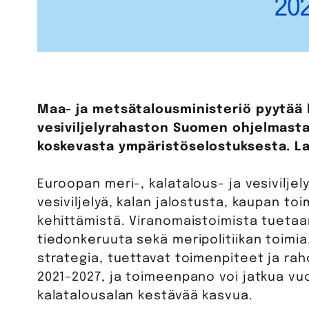
Maa- ja metsätalousministeriö pyytää l
vesiviljelyrahaston Suomen ohjelmasta, 
koskevasta ympäristöselostuksesta. La
Euroopan meri-, kalatalous- ja vesivilje
vesiviljelyä, kalan jalostusta, kaupan to
kehittämistä. Viranomaistoimista tuetaa
tiedonkeruuta sekä meripolitiikan toimi
strategia, tuettavat toimenpiteet ja ra
2021–2027, ja toimeenpano voi jatkua vu
kalatalousalan kestävää kasvua.