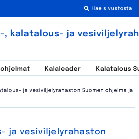
 kala­talous- ja vesi­viljely­r
-ohjelmat
Kala­leader
Kalatalous 
atalous- ja vesiviljelyrahaston Suomen ohjelma ja
- ja vesiviljelyrahaston