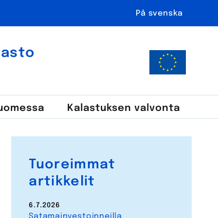
På svenska
ahasto
Suomessa
Kalastuksen valvonta
Tuoreimmat
artikkelit
6.7.2026
Satamainvestoinneilla