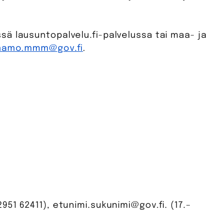
ä lausuntopalvelu.fi-palvelussa tai maa- ja
jaamo.mmm@gov.fi
.
1 62411), etunimi.sukunimi@gov.fi. (17.­–