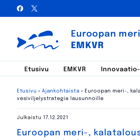
Siirry
Facebook
X / Twitter
sisältöön
Haku:
Euroopan meri-,
Euroopan meri-, kalatalous- ja vesiviljelyrahasto
EMKVR
Etusivu
EMKVR
Innovaatio
Etusivu
»
Ajankohtaista
»
Euroopan meri-, kal
vesiviljelystrategia lausunnoille
Julkaistu
17.12.2021
Euroopan meri-, kalatalous