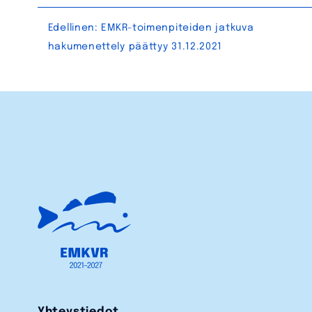
Artikkelien
Edellinen:
EMKR-toimenpiteiden jatkuva
hakumenettely päättyy 31.12.2021
selaus
Yhteystiedot