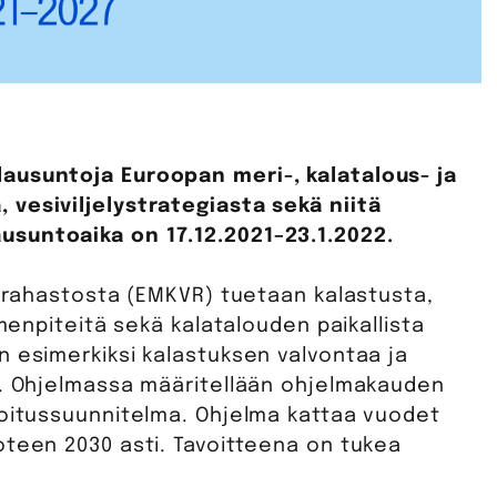
ausuntoja Euroopan meri-, kalatalous- ja
vesiviljelystrategiasta sekä niitä
usuntoaika on 17.12.2021–23.1.2022.
lyrahastosta (EMKVR) tuetaan kalastusta,
imenpiteitä sekä kalatalouden paikallista
n esimerkiksi kalastuksen valvontaa ja
a. Ohjelmassa määritellään ohjelmakauden
hoitussuunnitelma. Ohjelma kattaa vuodet
oteen 2030 asti. Tavoitteena on tukea