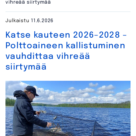
vihreää siirtymää
Julkaistu
11.6.2026
Katse kauteen 2026–2028 –
Polttoaineen kallistuminen
vauhdittaa vihreää
siirtymää