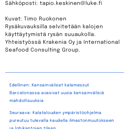
Sähköposti: tapio.keskinen@luke.fi
Kuvat: Timo Ruokonen
Rysäkuvauksilla selvitetään kalojen
käyttäytymistä rysän suuaukolla.
Yhteistyössä Krakenia Oy ja International
Seafood Consulting Group.
Artikkelien
Edellinen:
Kansainväliset kalamessut
selaus
Barcelonassa avasivat uusia kansainvälisiä
mahdollisuuksia
Seuraava:
Kalatalouden ympäristöohjelma
pureutuu tulevalla kaudella ilmastonmuutokseen
ja lohikantojen tilaan