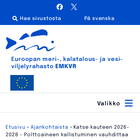
Siirry
Facebook
X / Twitter
sisältöön
På svenska
Haku:
Euroopan meri-, kalatalous- ja vesiviljelyrahasto
Euroopan meri-, kala­talous- ja vesi­
viljely­rahasto
EMKVR
Etusivu
»
Ajankohtaista
»
Katse kauteen 2026–
2028 – Polttoaineen kallistuminen vauhdittaa