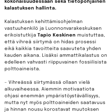
kokonaisuudessaan sekä tietopohjainen
kalastuksen hallinta.
Kalastuksen kehittämisohjelman
vastuuhenkilö ja Luonnonvarakeskuksen
erikoistutkija
Tapio Keskinen
muistuttaa,
että vihreä siirtymä on hidas prosessi
eikä kaikkia tavoitteita saavuteta yhden
kauden aikana. Lisäksi ammattikalastus on
edelleen vahvasti riippuvainen fossiilisista
polttoaineista.
– Vihreässä siirtymässä ollaan vielä
alkuvaiheessa. Aiemmin motivaatiota
ohjasi enemmän ympäristöystävällisyys,
mutta nyt myös polttoaineiden saatavuus
ja hinnan nousu korostavat muutoksen