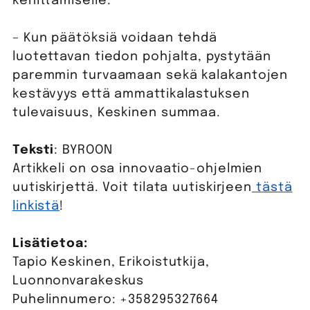
kehittämiselle.
– Kun päätöksiä voidaan tehdä
luotettavan tiedon pohjalta, pystytään
paremmin turvaamaan sekä kalakantojen
kestävyys että ammattikalastuksen
tulevaisuus, Keskinen summaa.
Teksti
: BYROON
Artikkeli on osa innovaatio-ohjelmien
uutiskirjettä. Voit tilata uutiskirjeen
tästä
linkistä
!
Lisätietoa:
Tapio Keskinen, Erikoistutkija,
Luonnonvarakeskus
Puhelinnumero: +358295327664