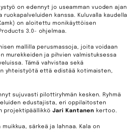
itystyö on edennyt jo useamman vuoden ajan
 ruokapalveluiden kanssa. Kuluvalla kaudella
amk) on aloitettu monikäyttöisen
Products 3.0- ohjelmaa.
isen mallilla perusmassoja, joita voidaan
en murekkeiden ja pihvien valmistuksessa
lveluissa. Tämä vahvistaa sekä
n yhteistyötä että edistää kotimaisten,
nyt sujuvasti pilottiryhmän kesken. Ryhmä
eluiden edustajista, eri oppilaitosten
n projektipäällikkö
Jari Kantanen
kertoo.
muikkua, särkeä ja lahnaa. Kala on