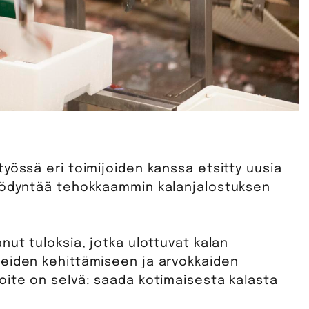
yössä eri toimijoiden kanssa etsitty uusia
hyödyntää tehokkaammin kalanjalostuksen
nut tuloksia, jotka ulottuvat kalan
teiden kehittämiseen ja arvokkaiden
oite on selvä: saada kotimaisesta kalasta