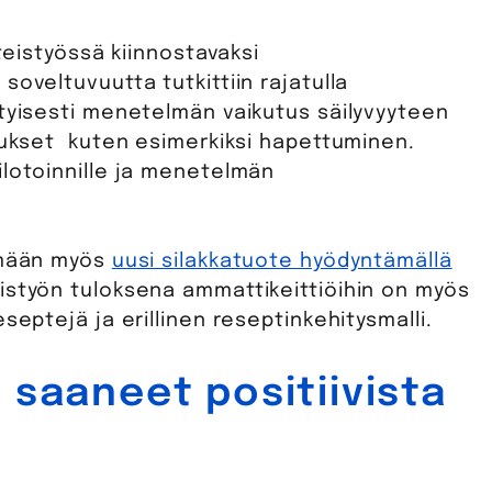
hteistyössä kiinnostavaksi
soveltuvuutta tutkittiin rajatulla
ityisesti menetelmän vaikutus säilyvyyteen
utukset kuten esimerkiksi hapettuminen.
ilotoinnille ja menetelmän
tämään myös
uusi silakkatuote hyödyntämällä
eistyön tuloksena ammattikeittiöihin on myös
septejä ja erillinen reseptinkehitysmalli.
 saaneet positiivista