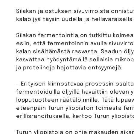
Silakan jalostuksen sivuvirroista onnist
kalaöljyä täysin uudella ja hellävaraisell
Silakan fermentointia on tutkittu kolmea
esiin, että fermentoinnin avulla sivuvirr
kalan sisältämästä rasvasta. Saadun ölj
kasvattaa hyödyntämällä sellaisia mikro
ja proteiineja hajottavia entsyymejä.
– Erityisen kiinnostavaa prosessin osalta 
fermentoiduilla öljyillä havaittiin olevan 
lopputuotteen räätälöinnille. Tätä lupa
eteenpäin Turun yliopiston toimesta fer
erillisrahoituksella, kertoo Turun yliopis
Turun yliopistola on ohjelmakauden aikan