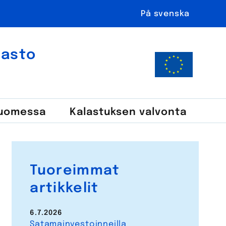
På svenska
ahasto
Suomessa
Kalastuksen valvonta
Tuoreimmat
artikkelit
6.7.2026
Satamainvestoinneilla