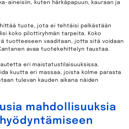
aka-aineisiin, kuten härkäpapuun, kauraan ja
hittää tuote, jota ei tehtäisi pelkästään
lisi koko pilottiryhmän tarpeita. Koko
mitä tuotteeseen vaaditaan, jotta sitä voidaan
 Kantanen avaa tuotekehittelyn taustaa.
autetta eri maistatustilaisuuksissa.
oida kuutta eri massaa, joista kolme parasta
ketaan tulevan kauden aikana näiden
usia mahdollisuuksia
n hyödyntämiseen