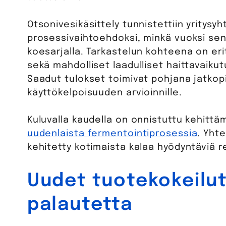
Otsonivesikäsittely tunnistettiin yritysy
prosessivaihtoehdoksi, minkä vuoksi sen 
koesarjalla. Tarkastelun kohteena on er
sekä mahdolliset laadulliset haittavaik
Saadut tulokset toimivat pohjana jatkop
käyttökelpoisuuden arvioinnille.
Kuluvalla kaudella on onnistuttu kehit
uudenlaista fermentointiprosessia
. Yht
kehitetty kotimaista kalaa hyödyntäviä re
Uudet tuotekokeilut
palautetta