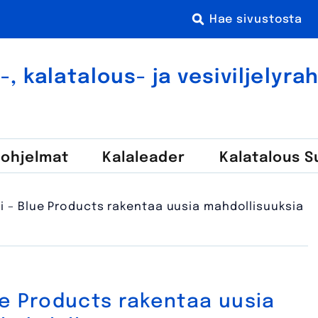
 kala­talous- ja vesi­viljely­r
-ohjelmat
Kala­leader
Kalatalous 
i – Blue Products rakentaa uusia mahdollisuuksia
ue Products rakentaa uusia