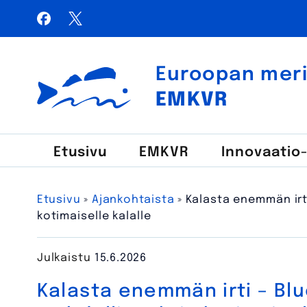
Siirry
Facebook
X / Twitter
sisältöön
Haku:
Euroopan meri-,
Euroopan meri-, kalatalous- ja vesiviljelyrahasto
EMKVR
Etusivu
EMKVR
Innovaatio
Etusivu
»
Ajankohtaista
»
Kalasta enemmän irt
kotimaiselle kalalle
Julkaistu
15.6.2026
Kalasta enemmän irti – Bl