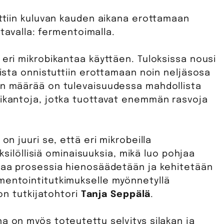
uttiin kuluvan kauden aikana erottamaan
a tavalla: fermentoimalla.
 eri mikrobikantaa käyttäen. Tuloksissa nousi
oista onnistuttiin erottamaan noin neljäsosa
yn määrää on tulevaisuudessa mahdollista
bikantoja, jotka tuottavat enemmän rasvoja
on juuri se, että eri mikrobeilla
yksilöllisiä ominaisuuksia, mikä luo pohjaa
avaa prosessia hienosäädetään ja kehitetään
mentointitutkimukselle myönnetyllä
ton tutkijatohtori
Tanja Seppälä
.
a on myös toteutettu selvitys silakan ja