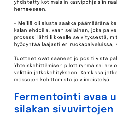
yhdistetty kotimaisiin kasvipohjaisiin ra
herneeseen.
– Meillä oli alusta saakka päämääränä ke
kalan ehdoilla, vaan sellainen, joka palve
prosessi lähti liikkeelle selvityksestä, 
hyödyntää laajasti eri ruokapalveluissa,
Tuotteet ovat saaneet jo positiivista pal
Yhteiskehittämisen pilottiryhmä sai arvi
valittiin jatkokehitykseen. Xamkissa jat
massojen kehittämistä ja viimeistelyä.
Fermentointi avaa u
silakan sivuvirtoje