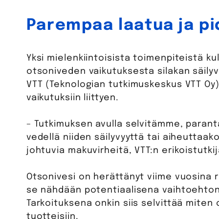
Parempaa laatua ja pi
Yksi mielenkiintoisista toimenpiteistä ku
otsoniveden vaikutuksesta silakan säily
VTT (Teknologian tutkimuskeskus VTT O
vaikutuksiin liittyen.
– Tutkimuksen avulla selvitämme, parant
vedellä niiden säilyvyyttä tai aiheuttaa
johtuvia makuvirheitä, VTT:n erikoistutki
Otsonivesi on herättänyt viime vuosina ru
se nähdään potentiaalisena vaihtoehtona e
Tarkoituksena onkin siis selvittää miten 
tuotteisiin.