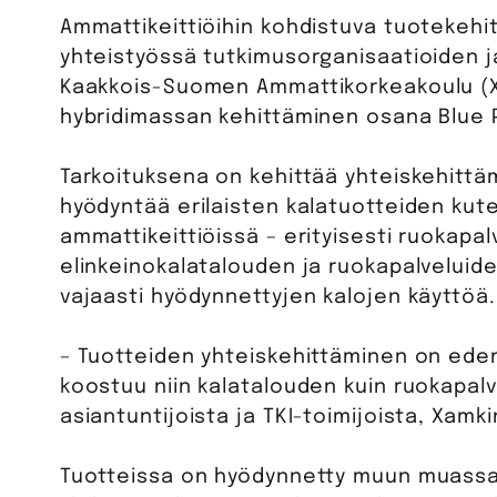
Ammattikeittiöihin kohdistuva tuotekeh
yhteistyössä tutkimusorganisaatioiden ja
Kaakkois-Suomen Ammattikorkeakoulu (X
hybridimassan kehittäminen osana Blue 
Tarkoituksena on kehittää yhteiskehittäm
hyödyntää erilaisten kalatuotteiden kut
ammattikeittiöissä – erityisesti ruokapa
elinkeinokalatalouden ja ruokapalveluide
vajaasti hyödynnettyjen kalojen käyttöä.
– Tuotteiden yhteiskehittäminen on eden
koostuu niin kalatalouden kuin ruokapalv
asiantuntijoista ja TKI-toimijoista, Xamki
Tuotteissa on hyödynnetty muun muassa 