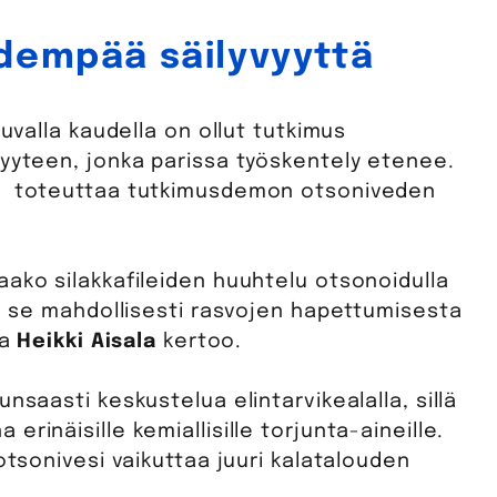
dempää säilyvyyttä
luvalla kaudella on ollut tutkimus
vyyteen, jonka parissa työskentely etenee.
y) toteuttaa tutkimusdemon otsoniveden
aako silakkafileiden huuhtelu otsonoidulla
ko se mahdollisesti rasvojen hapettumisesta
ja
Heikki Aisala
kertoo.
nsaasti keskustelua elintarvikealalla, sillä
rinäisille kemiallisille torjunta-aineille.
otsonivesi vaikuttaa juuri kalatalouden