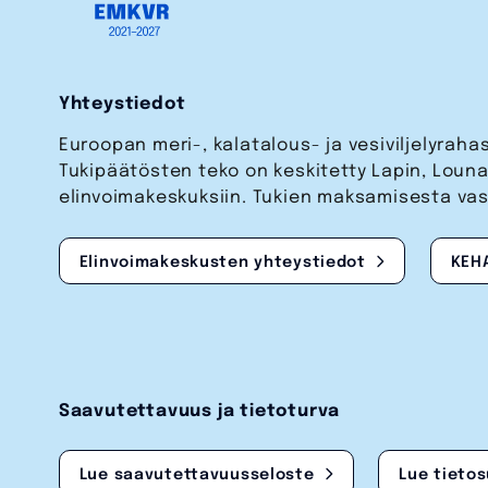
Yhteystiedot
Euroopan meri-, kalatalous- ja vesi­viljelyrah
Tukipäätösten teko on keskitetty Lapin, Lou
elinvoimakeskuksiin. Tukien maksamisesta va
Elinvoimakeskusten yhteystiedot
KEH
Saavutettavuus ja tietoturva
Lue saavutettavuusseloste
Lue tieto