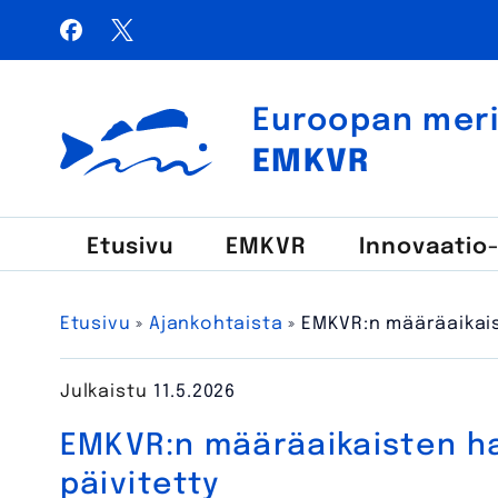
Siirry
Facebook
X / Twitter
sisältöön
Haku:
Euroopan meri-,
Euroopan meri-, kalatalous- ja vesiviljelyrahasto
EMKVR
Etusivu
EMKVR
Innovaatio
Etusivu
»
Ajankohtaista
»
EMKVR:n määräaikais
Julkaistu
11.5.2026
EMKVR:n määräaikaisten h
päivitetty