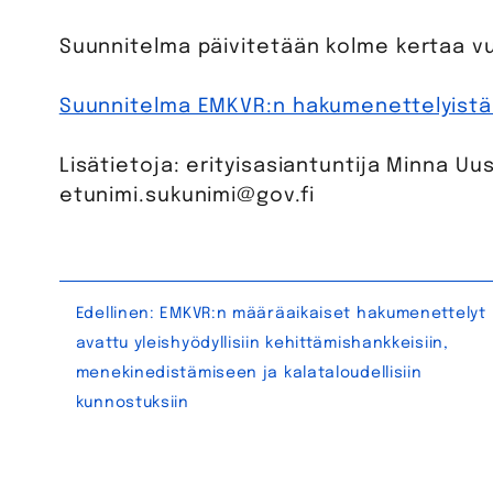
Suunnitelma päivitetään kolme kertaa v
Suunnitelma EMKVR:n hakumenettelyis
Lisätietoja: erityisasiantuntija Minna Uus
etunimi.sukunimi@gov.fi
Artikkelien
Edellinen:
EMKVR:n määräaikaiset hakumenettelyt
avattu yleishyödyllisiin kehittämishankkeisiin,
selaus
menekinedistämiseen ja kalataloudellisiin
kunnostuksiin