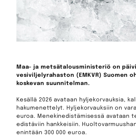
Maa- ja metsätalousministeriö on päivi
vesiviljelyrahaston (EMKVR) Suomen o
koskevan suunnitelman.
Kesällä 2026 avataan hyljekorvauksia, k
hakumenettelyt. Hyljekorvauksiin on varatt
euroa. Menekinedistämisessä avataan t
edistäviin hankkeisiin. Huoltovarmuusha
enintään 300 000 euroa.