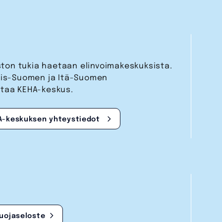
aston tukia haetaan elinvoimakeskuksista.
nais-Suomen ja Itä-Suomen
staa KEHA-keskus.
A-keskuksen yhteystiedot
suojaseloste