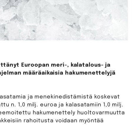
ttänyt Euroopan meri-, kalatalous- ja
hjelman määräaikaisia hakumenettelyjä
alasatamia ja menekinedistämistä koskevat
u n. 1,0 milj. euroa ja kalasatamiin 1,0 milj.
eemoitettu hakumenettely huoltovarmuutta
nkkeisiin rahoitusta voidaan myöntää