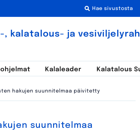
 kala­talous- ja vesi­viljely­r
-ohjelmat
Kala­leader
Kalatalous 
ten hakujen suunnitelmaa päivitetty
akujen suunnitelmaa