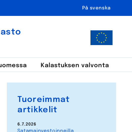
På svenska
ahasto
Suomessa
Kalastuksen valvonta
Tuoreimmat
artikkelit
6.7.2026
Satamainvestoinneilla