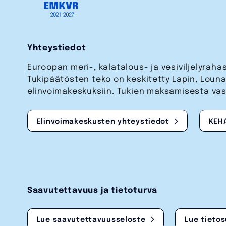
Yhteystiedot
Euroopan meri-, kalatalous- ja vesi­viljelyrah
Tukipäätösten teko on keskitetty Lapin, Lou
elinvoimakeskuksiin. Tukien maksamisesta va
Elinvoimakeskusten yhteystiedot
KEH
Saavutettavuus ja tietoturva
Lue saavutettavuusseloste
Lue tieto