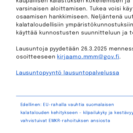
kaupallisen kalastuksen kokeilemisen ja 
varsinaisen aloittamisen. Tukea voisi käy
osaamisen hankkimiseen. Neljäntenä uu
kalataloudellisiin ympäristökunnostuksii
käyttää kunnostusten suunnitteluun ja 
Lausuntoja pyydetään 26.3.2025 mennessä
osoitteeseen
kirjaamo.mmm@gov.fi
.
Lausuntopyyntö lausuntopalvelussa
Artikkelien
Edellinen:
EU-rahalla vauhtia suomalaisen
kalatalouden kehitykseen – kilpailukyky ja kestävy
selaus
vahvistuivat EMKR-rahoituksen ansiosta