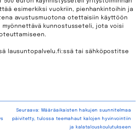
7 500 euron käynnistysseteli yritystoiminnan
ttää esimerkiksi vuokriin, pienhankintoihin ja
tena avustusmuotona otettaisiin käyttöön
n myönnettävä kunnostusseteli, jota voisi
toteuttamiseen.
 lausuntopalvelu.fi:ssä tai sähköpostitse
Seuraava:
Määräaikaisten hakujen suunnitelmaa
ys
päivitetty, tulossa teemahaut kalojen hyvinvointiin
ja kalatalouskoulutukseen