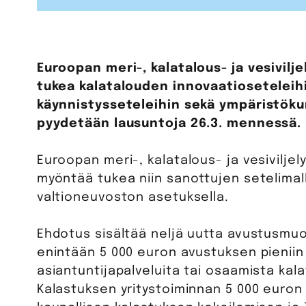
Euroopan meri-, kalatalous- ja vesivilj
tukea kalatalouden innovaatioseteleihin
käynnistysseteleihin sekä ympäristök
pyydetään lausuntoja 26.3. mennessä.
Euroopan meri-, kalatalous- ja vesiviljel
myöntää tukea niin sanottujen setelimal
valtioneuvoston asetuksella.
Ehdotus sisältää neljä uutta avustusmuot
enintään 5 000 euron avustuksen pieniin h
asiantuntijapalveluita tai osaamista kal
Kalastuksen yritystoiminnan 5 000 euron 