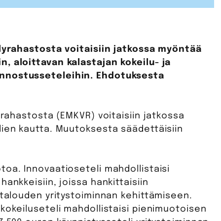
elyrahastosta voitaisiin jatkossa myöntää
, aloittavan kalastajan kokeilu- ja
unnostusseteleihin. Ehdotuksesta
yrahastosta (EMKVR) voitaisiin jatkossa
lien kautta. Muutoksesta säädettäisiin
oa. Innovaatioseteli mahdollistaisi
ankkeisiin, joissa hankittaisiin
atalouden yritystoiminnan kehittämiseen.
kokeiluseteli mahdollistaisi pienimuotoisen