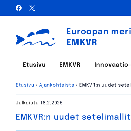
Siirry
Facebook
X / Twitter
sisältöön
Haku:
Euroopan meri-,
Euroopan meri-, kalatalous- ja vesiviljelyrahasto
EMKVR
Etusivu
EMKVR
Innovaatio
Etusivu
»
Ajankohtaista
»
EMKVR:n uudet setel
Julkaistu
18.2.2025
EMKVR:n uudet setelimallit