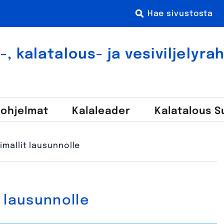
 kala­talous- ja vesi­viljely­r
-ohjelmat
Kala­leader
Kalatalous 
imallit lausunnolle
 lausunnolle