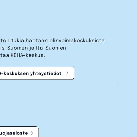
aston tukia haetaan elinvoimakeskuksista.
nais-Suomen ja Itä-Suomen
staa KEHA-keskus.
A-keskuksen yhteystiedot
suojaseloste