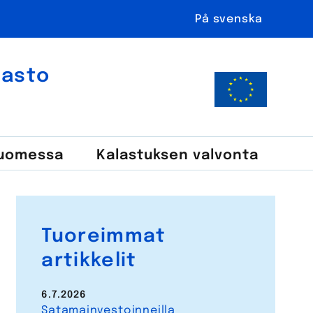
På svenska
ahasto
Suomessa
Kalastuksen valvonta
Tuoreimmat
artikkelit
6.7.2026
Satamainvestoinneilla