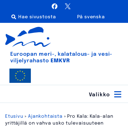
Siirry
Facebook
X / Twitter
sisältöön
På svenska
Haku:
Euroopan meri-, kalatalous- ja vesiviljelyrahasto
Euroopan meri-, kala­talous- ja vesi­
viljely­rahasto
EMKVR
Etusivu
»
Ajankohtaista
»
Pro Kala: Kala-alan
yrittäjillä on vahva usko tulevaisuuteen