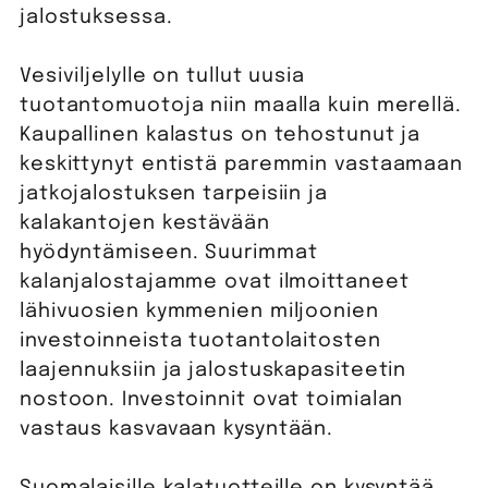
jalostuksessa.
Vesiviljelylle on tullut uusia
tuotantomuotoja niin maalla kuin merellä.
Kaupallinen kalastus on tehostunut ja
keskittynyt entistä paremmin vastaamaan
jatkojalostuksen tarpeisiin ja
kalakantojen kestävään
hyödyntämiseen. Suurimmat
kalanjalostajamme ovat ilmoittaneet
lähivuosien kymmenien miljoonien
investoinneista tuotantolaitosten
laajennuksiin ja jalostuskapasiteetin
nostoon. Investoinnit ovat toimialan
vastaus kasvavaan kysyntään.
Suomalaisille kalatuotteille on kysyntää