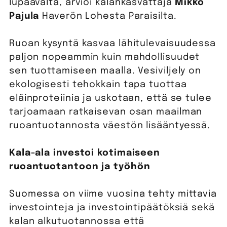
lupaavalta, arvioi kalankasvattaja
Mikko
Pajula
Haverön Lohesta Paraisilta.
Ruoan kysyntä kasvaa lähitulevaisuudessa
paljon nopeammin kuin mahdollisuudet
sen tuottamiseen maalla. Vesiviljely on
ekologisesti tehokkain tapa tuottaa
eläinproteiinia ja uskotaan, että se tulee
tarjoamaan ratkaisevan osan maailman
ruoantuotannosta väestön lisääntyessä.
Kala-ala investoi kotimaiseen
ruoantuotantoon ja työhön
Suomessa on viime vuosina tehty mittavia
investointeja ja investointipäätöksiä sekä
kalan alkutuotannossa että