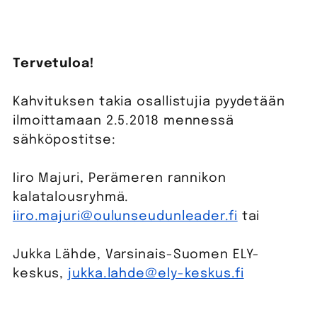
Tervetuloa!
Kahvituksen takia osallistujia pyydetään
ilmoittamaan 2.5.2018 mennessä
sähköpostitse:
Iiro Majuri, Perämeren rannikon
kalatalousryhmä.
iiro.majuri@oulunseudunleader.fi
tai
Jukka Lähde, Varsinais-Suomen ELY-
keskus,
jukka.lahde@ely-keskus.fi