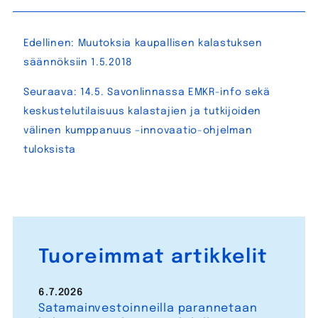
Artikkelien
Edellinen:
Muutoksia kaupallisen kalastuksen
selaus
säännöksiin 1.5.2018
Seuraava:
14.5. Savonlinnassa EMKR-info sekä
keskustelutilaisuus kalastajien ja tutkijoiden
välinen kumppanuus –innovaatio-ohjelman
tuloksista
Tuoreimmat artikkelit
6.7.2026
Satamainvestoinneilla parannetaan