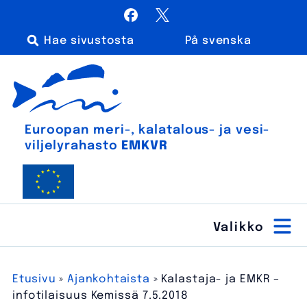
Siirry
Facebook
X / Twitter
sisältöön
På svenska
Haku:
Euroopan meri-, kalatalous- ja vesiviljelyrahasto
Euroopan meri-, kala­talous- ja vesi­
viljely­rahasto
EMKVR
Etusivu
»
Ajankohtaista
»
Kalastaja- ja EMKR –
infotilaisuus Kemissä 7.5.2018