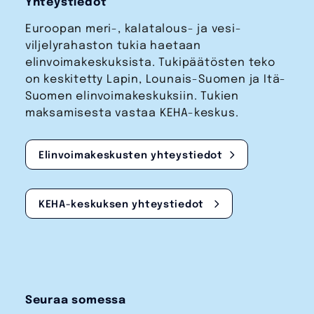
Yhteystiedot
Euroopan meri-, kalatalous- ja vesi­
viljelyrahaston tukia haetaan
elinvoimakeskuksista. Tukipäätösten teko
on keskitetty Lapin, Lounais-Suomen ja Itä-
Suomen elinvoimakeskuksiin. Tukien
maksamisesta vastaa KEHA-keskus.
Elinvoimakeskusten yhteystiedot
KEHA-keskuksen yhteystiedot
Seuraa somessa