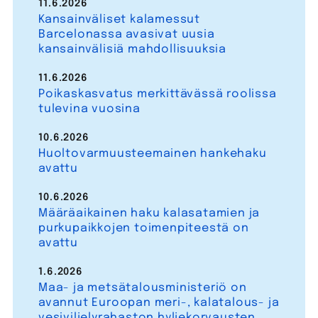
11.6.2026
Kansainväliset kalamessut
Barcelonassa avasivat uusia
kansainvälisiä mahdollisuuksia
11.6.2026
Poikaskasvatus merkittävässä roolissa
tulevina vuosina
10.6.2026
Huoltovarmuusteemainen hankehaku
avattu
10.6.2026
Määräaikainen haku kalasatamien ja
purkupaikkojen toimenpiteestä on
avattu
1.6.2026
Maa- ja metsätalousministeriö on
avannut Euroopan meri-, kalatalous- ja
vesiviljelyrahaston hyljekorvausten