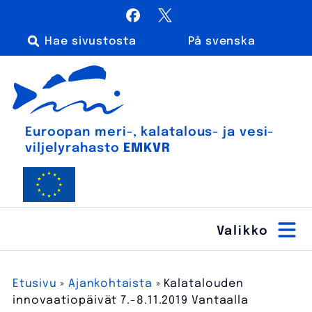
Siirry
Facebook
X / Twitter
sisältöön
På svenska
Haku:
Euroopan meri-, kalatalous- ja vesiviljelyrahasto
Euroopan meri-, kala­talous- ja vesi­
viljely­rahasto
EMKVR
Etusivu
»
Ajankohtaista
»
Kalatalouden
innovaatiopäivät 7.-8.11.2019 Vantaalla