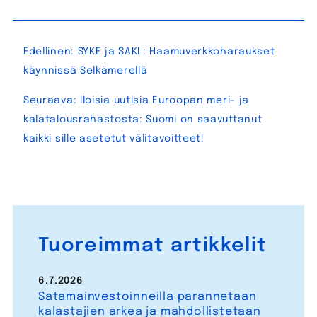
Artikkelien
Edellinen:
SYKE ja SAKL: Haamuverkkoharaukset
selaus
käynnissä Selkämerellä
Seuraava:
Iloisia uutisia Euroopan meri- ja
kalatalousrahastosta: Suomi on saavuttanut
kaikki sille asetetut välitavoitteet!
Tuoreimmat artikkelit
6.7.2026
Satamainvestoinneilla parannetaan
kalastajien arkea ja mahdollistetaan