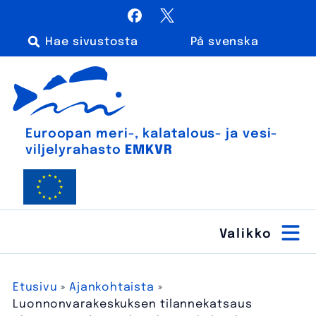
Siirry
Facebook
X / Twitter
sisältöön
På svenska
Haku:
Euroopan meri-, kalatalous- ja vesiviljelyrahasto
Euroopan meri-, kala­talous- ja vesi­
viljely­rahasto
EMKVR
Etusivu
»
Ajankohtaista
»
Luonnonvarakeskuksen tilannekatsaus