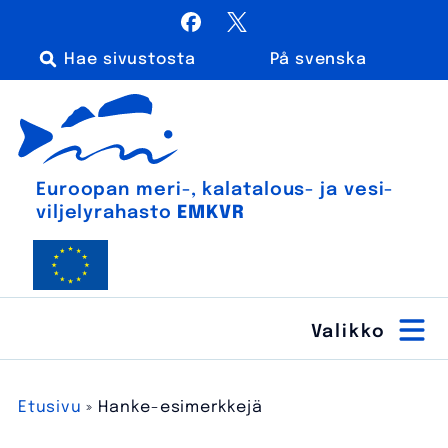
Siirry
Facebook
X / Twitter
sisältöön
På svenska
Haku:
Euroopan meri-, kalatalous- ja vesiviljelyrahasto
Euroopan meri-, kala­talous- ja vesi­
viljely­rahasto
EMKVR
Etusivu
»
Hanke-esimerkkejä