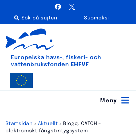
Hoppa
Facebook
X / Twitter
till
Suomeksi
innehåll
Sök
Euroopan meri-, kalatalous- ja vesiviljelyrahasto
efter:
Europeiska havs-, fiskeri- och
vatten­bruks­fonden
EHFVF
Startsidan
»
Aktuellt
»
Blogg: CATCH –
elektroniskt fångstintygsystem