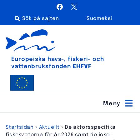
Hoppa
Facebook
X / Twitter
till
Suomeksi
innehåll
Sök
Euroopan meri-, kalatalous- ja vesiviljelyrahasto
efter:
Europeiska havs-, fiskeri- och
vatten­bruks­fonden
EHFVF
Startsidan
»
Aktuellt
»
De aktörsspecifika
fiskekvoterna för år 2026 samt de icke-