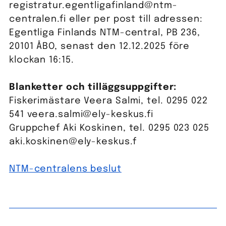
registratur.egentligafinland@ntm-
centralen.fi eller per post till adressen:
Egentliga Finlands NTM-central, PB 236,
20101 ÅBO, senast den 12.12.2025 före
klockan 16:15.
Blanketter och tilläggsuppgifter:
Fiskerimästare Veera Salmi, tel. 0295 022
541 veera.salmi@ely-keskus.fi
Gruppchef Aki Koskinen, tel. 0295 023 025
aki.koskinen@ely-keskus.f
NTM-centralens beslut
Inläggsnavigering