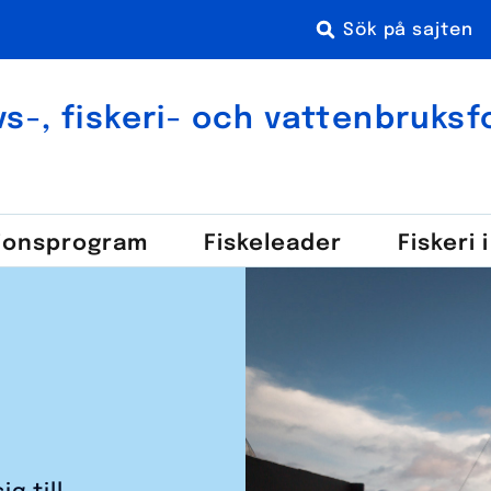
s-, fiskeri- och vatten­bruks­
ions­program
Fiske­leader
Fiskeri 