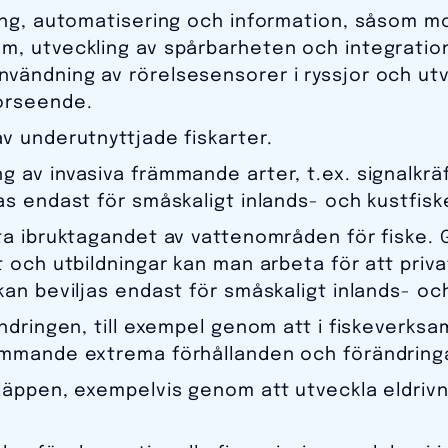
ring, automatisering och information, såsom mo
m, utveckling av spårbarheten och integration
vändning av rörelsesensorer i ryssjor och utv
orseende.
v underutnyttjade fiskarter.
g av invasiva främmande arter, t.ex. signalkrä
as endast för småskaligt inlands- och kustfisk
tta ibruktagandet av vattenområden för fiske.
kt och utbildningar kan man arbeta för att pri
kan beviljas endast för småskaligt inlands- och
ändringen, till exempel genom att i fiskeverk
ommande extrema förhållanden och förändringa
läppen, exempelvis genom att utveckla eldrivn