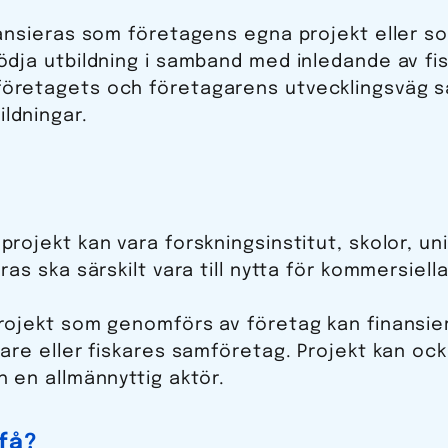
nansieras som företagens egna projekt eller s
ödja utbildning i samband med inledande av fis
öretagets och företagarens utvecklingsväg s
ldningar.
rojekt kan vara forskningsinstitut, skolor, un
as ska särskilt vara till nytta för kommersiella
rojekt som genomförs av företag kan finansier
kare eller fiskares samföretag. Projekt kan o
h en allmännyttig aktör.
få?