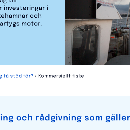
g till
r investeringar i
iskehamnar och
fartygs motor.
g få stöd för?
»
Kommersiellt fiske
ling och rådgivning som gälle