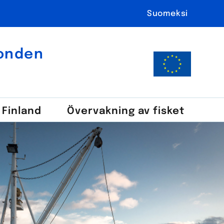
Suomeksi
fonden
i Finland
Över­vakning av fisket