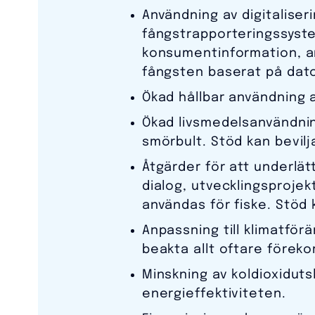
Användning av digitalise
fångstrapporteringssyste
konsumentinformation, an
fångsten baserat på dat
Ökad hållbar användning a
Ökad livsmedelsanvändnin
smörbult. Stöd kan bevilj
Åtgärder för att underlä
dialog, utvecklingsproje
användas för fiske. Stöd 
Anpassning till klimatför
beakta allt oftare förek
Minskning av koldioxiduts
energieffektiviteten.