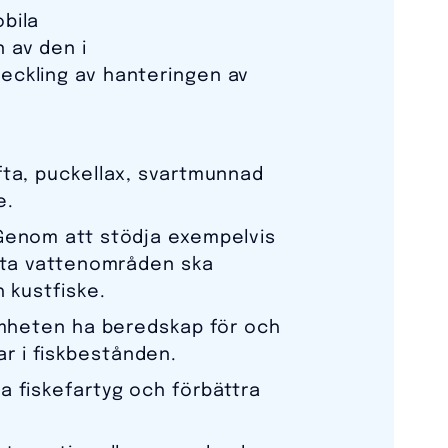
bila
 av den i
eckling av hanteringen av
fta, puckellax, svartmunnad
e.
 Genom att stödja exempelvis
vata vattenområden ska
 kustfiske.
samheten ha beredskap för och
r i fiskbestånden.
a fiskefartyg och förbättra