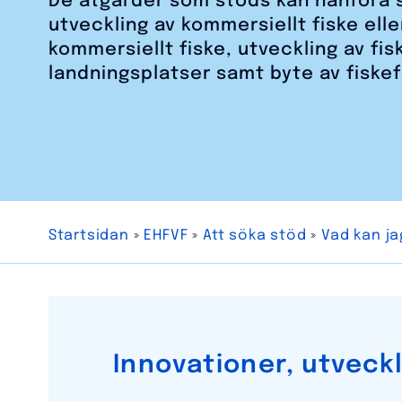
De åtgärder som stöds kan hänföra si
utveckling av kommersiellt fiske elle
kommersiellt fiske, utveckling av f
landningsplatser samt byte av fiske
Startsidan
»
EHFVF
»
Att söka stöd
»
Vad kan ja
Innovationer, utveck