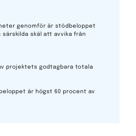
igheter genomför är stödbeloppet
särskilda skäl att avvika från
av projektets godtagbara totala
dbeloppet är högst 60 procent av
.