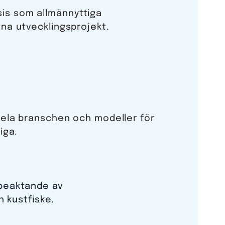
sis som allmännyttiga
gna utvecklingsprojekt.
 hela branschen och modeller för
iga.
 beaktande av
h kustfiske.