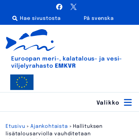
Siirry
Facebook
X / Twitter
sisältöön
På svenska
Haku:
Euroopan meri-, kalatalous- ja vesiviljelyrahasto
Euroopan meri-, kala­talous- ja vesi­
viljely­rahasto
EMKVR
Etusivu
»
Ajankohtaista
»
Hallituksen
lisätalousarviolla vauhditetaan