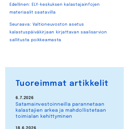
Artikkelien
Edellinen:
ELY-keskuksen kalastajainfojen
selaus
materiaalit saatavilla
Seuraava:
Valtioneuvoston asetus
kalastuspäiväkirjaan kirjattavan saalisarvion
sallitusta poikkeamasta
Tuoreimmat artikkelit
6.7.2026
Satamainvestoinneilla parannetaan
kalastajien arkea ja mahdollistetaan
toimialan kehittyminen
18.6.2026