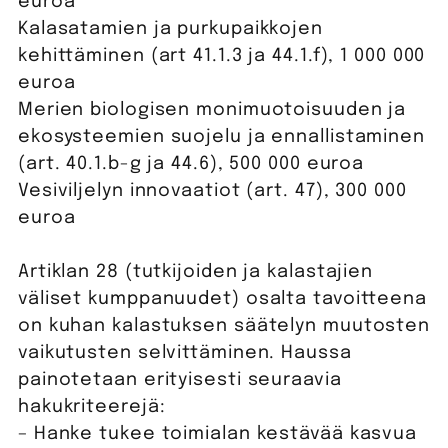
euroa
Kalasatamien ja purkupaikkojen
kehittäminen (art 41.1.3 ja 44.1.f), 1 000 000
euroa
Merien biologisen monimuotoisuuden ja
ekosysteemien suojelu ja ennallistaminen
(art. 40.1.b-g ja 44.6), 500 000 euroa
Vesiviljelyn innovaatiot (art. 47), 300 000
euroa
Artiklan 28 (tutkijoiden ja kalastajien
väliset kumppanuudet) osalta tavoitteena
on kuhan kalastuksen säätelyn muutosten
vaikutusten selvittäminen. Haussa
painotetaan erityisesti seuraavia
hakukriteerejä:
– Hanke tukee toimialan kestävää kasvua