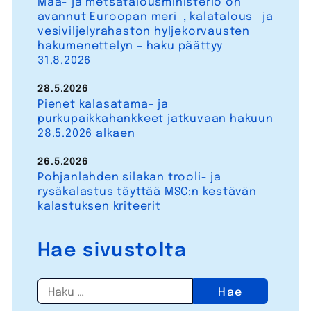
Maa- ja metsätalousministeriö on
avannut Euroopan meri-, kalatalous- ja
vesiviljelyrahaston hyljekorvausten
hakumenettelyn – haku päättyy
31.8.2026
28.5.2026
Pienet kalasatama- ja
purkupaikkahankkeet jatkuvaan hakuun
28.5.2026 alkaen
26.5.2026
Pohjanlahden silakan trooli- ja
rysäkalastus täyttää MSC:n kestävän
kalastuksen kriteerit
Hae sivustolta
Haku: