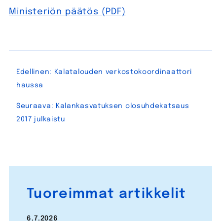
Ministeriön päätös (PDF)
Artikkelien
Edellinen:
Kalatalouden verkostokoordinaattori
selaus
haussa
Seuraava:
Kalankasvatuksen olosuhdekatsaus
2017 julkaistu
Tuoreimmat artikkelit
6.7.2026