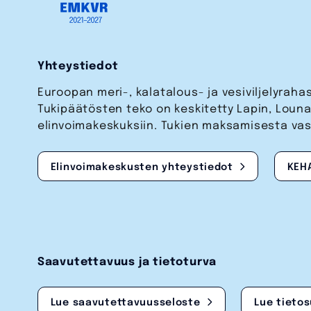
Yhteystiedot
Euroopan meri-, kalatalous- ja vesi­viljelyrah
Tukipäätösten teko on keskitetty Lapin, Lou
elinvoimakeskuksiin. Tukien maksamisesta va
Elinvoimakeskusten yhteystiedot
KEH
Saavutettavuus ja tietoturva
Lue saavutettavuusseloste
Lue tieto