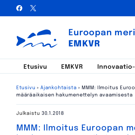
Siirry
Facebook
X / Twitter
sisältöön
Haku:
Euroopan meri-,
Euroopan meri-, kalatalous- ja vesiviljelyrahasto
EMKVR
Etusivu
EMKVR
Innovaatio
Etusivu
»
Ajankohtaista
»
MMM: Ilmoitus Euroo
määräaikaisen hakumenettelyn avaamisesta
Julkaistu
30.1.2018
MMM: Ilmoitus Euroopan me