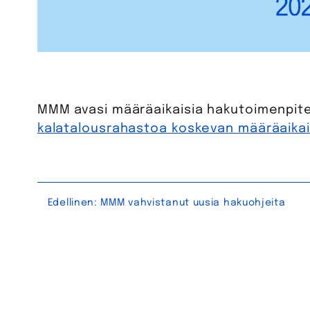
MMM avasi määräaikaisia hakutoimenpite
kalatalousrahastoa koskevan määräaika
Artikkelien
Edellinen:
MMM vahvistanut uusia hakuohjeita
selaus