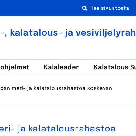
 kala­talous- ja vesi­viljely­r
-ohjelmat
Kala­leader
Kalatalous 
pan meri- ja kalatalousrahastoa koskevan
ri- ja kalatalousrahastoa