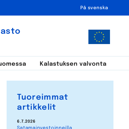
På svenska
ahasto
Suomessa
Kalastuksen valvonta
Tuoreimmat
artikkelit
6.7.2026
Satamainvestoinneilla