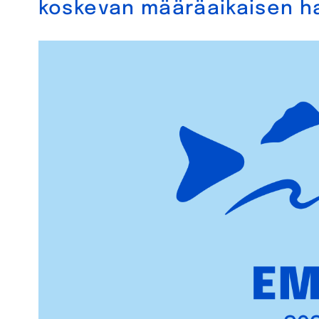
koskevan määräaikaisen h