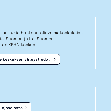
aston tukia haetaan elinvoimakeskuksista.
nais-Suomen ja Itä-Suomen
staa KEHA-keskus.
A-keskuksen yhteystiedot
suojaseloste