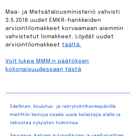
Maa- ja Metsätalousministeriö vahvisti
3.5.2018 uudet EMKR-hankkeiden
arviointilomakkeet korvaamaan aiemmin
vahvistetut lomakkeet. Löydät uudet
arviointilomakkeet
täältä.
Voit lukea MMM:n päätöksen
kokonaisuudessaan tästä
Artikkelien
Edellinen:
Koulutus- ja rekrytointihankepäivillä
selaus
mietittiin keinoja saada uusia kalastajia alalle ja
tehostaa nykyisten toimintaa
Seuraava:
Kalojen kutupaikkojen ja vaellusreittien