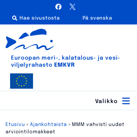
Siirry
Facebook
X / Twitter
sisältöön
På svenska
Haku:
Euroopan meri-, kalatalous- ja vesiviljelyrahasto
Euroopan meri-, kala­talous- ja vesi­
viljely­rahasto
EMKVR
Etusivu
»
Ajankohtaista
»
MMM vahvisti uudet
arviointilomakkeet