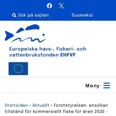
Hoppa
Facebook
X / Twitter
till
Suomeksi
innehåll
Sök
Euroopan meri-, kalatalous- ja vesiviljelyrahasto
efter:
Europeiska havs-, fiskeri- och
vatten­bruks­fonden
EHFVF
Startsidan
»
Aktuellt
»
Forststyrelsen: ansökan
tillstånd för kommersiellt fiske för åren 2020 –