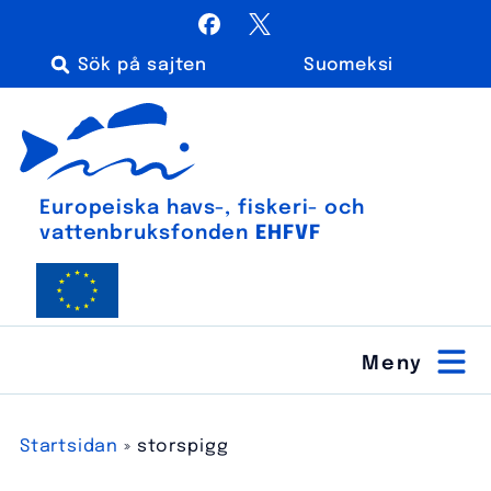
Hoppa
Facebook
X / Twitter
till
Suomeksi
innehåll
Sök
Euroopan meri-, kalatalous- ja vesiviljelyrahasto
efter:
Europeiska havs-, fiskeri- och
vatten­bruks­fonden
EHFVF
Startsidan
»
storspigg