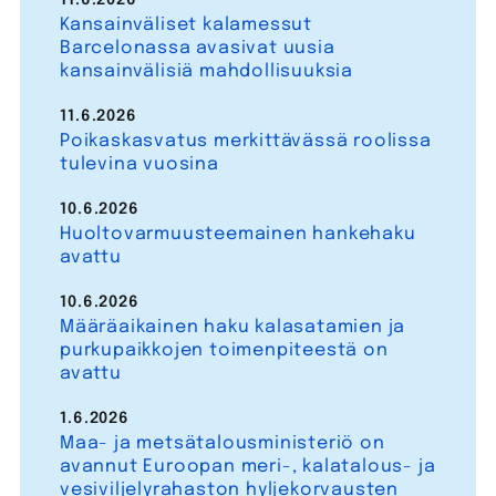
11.6.2026
Kansainväliset kalamessut
Barcelonassa avasivat uusia
kansainvälisiä mahdollisuuksia
11.6.2026
Poikaskasvatus merkittävässä roolissa
tulevina vuosina
10.6.2026
Huoltovarmuusteemainen hankehaku
avattu
10.6.2026
Määräaikainen haku kalasatamien ja
purkupaikkojen toimenpiteestä on
avattu
1.6.2026
Maa- ja metsätalousministeriö on
avannut Euroopan meri-, kalatalous- ja
vesiviljelyrahaston hyljekorvausten