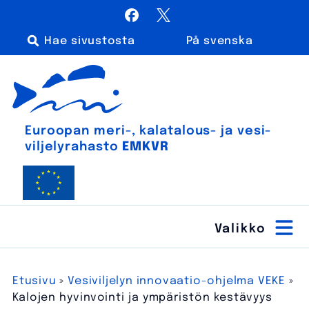
Siirry
Facebook
X / Twitter
sisältöön
På svenska
Haku:
Euroopan meri-, kalatalous- ja vesiviljelyrahasto
Euroopan meri-, kala­talous- ja vesi­
viljely­rahasto
EMKVR
Etusivu
»
Vesiviljelyn innovaatio-ohjelma VEKE
»
Kalojen hyvinvointi ja ympäristön kestävyys