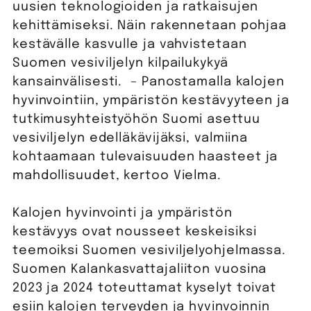
uusien teknologioiden ja ratkaisujen
kehittämiseksi. Näin rakennetaan pohjaa
kestävälle kasvulle ja vahvistetaan
Suomen vesiviljelyn kilpailukykyä
kansainvälisesti. – Panostamalla kalojen
hyvinvointiin, ympäristön kestävyyteen ja
tutkimusyhteistyöhön Suomi asettuu
vesiviljelyn edelläkävijäksi, valmiina
kohtaamaan tulevaisuuden haasteet ja
mahdollisuudet, kertoo Vielma.
Kalojen hyvinvointi ja ympäristön
kestävyys ovat nousseet keskeisiksi
teemoiksi Suomen vesiviljelyohjelmassa.
Suomen Kalankasvattajaliiton vuosina
2023 ja 2024 toteuttamat kyselyt toivat
esiin kalojen terveyden ja hyvinvoinnin