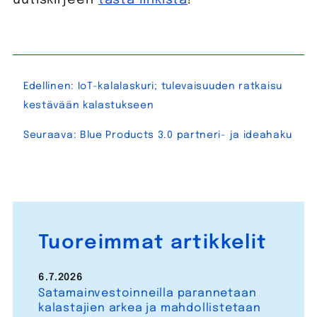
uutiskirjeen
tästä linkistä
!
Artikkelien
Edellinen:
IoT-kalalaskuri; tulevaisuuden ratkaisu
selaus
kestävään kalastukseen
Seuraava:
Blue Products 3.0 partneri- ja ideahaku
Tuoreimmat artikkelit
6.7.2026
Satamainvestoinneilla parannetaan
kalastajien arkea ja mahdollistetaan