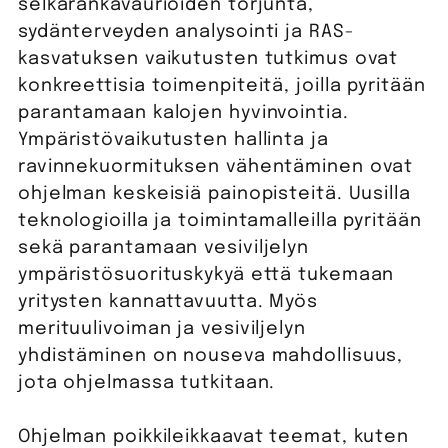
selkärankavaurioiden torjunta,
sydänterveyden analysointi ja RAS-
kasvatuksen vaikutusten tutkimus ovat
konkreettisia toimenpiteitä, joilla pyritään
parantamaan kalojen hyvinvointia.
Ympäristövaikutusten hallinta ja
ravinnekuormituksen vähentäminen ovat
ohjelman keskeisiä painopisteitä. Uusilla
teknologioilla ja toimintamalleilla pyritään
sekä parantamaan vesiviljelyn
ympäristösuorituskykyä että tukemaan
yritysten kannattavuutta. Myös
merituulivoiman ja vesiviljelyn
yhdistäminen on nouseva mahdollisuus,
jota ohjelmassa tutkitaan.
Ohjelman poikkileikkaavat teemat, kuten