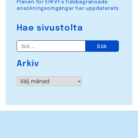
Planen för EHFVF:s tidsbegränsade
ansökningsomgångar har uppdaterats
Hae sivustolta
Sök
efter:
Arkiv
Arkiv