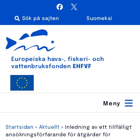
Hoppa
Facebook
X / Twitter
till
Suomeksi
innehåll
Sök
Euroopan meri-, kalatalous- ja vesiviljelyrahasto
efter:
Europeiska havs-, fiskeri- och
vatten­bruks­fonden
EHFVF
Startsidan
»
Aktuellt
»
Inledning av ett tillfälligt
ansökningsförfarande för åtgärder för