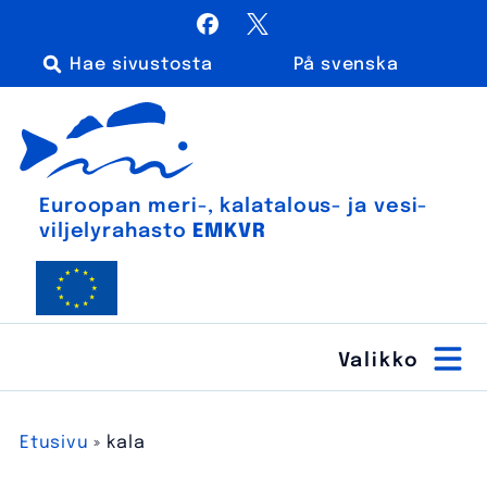
Siirry
Facebook
X / Twitter
sisältöön
På svenska
Haku:
Euroopan meri-, kalatalous- ja vesiviljelyrahasto
Euroopan meri-, kala­talous- ja vesi­
viljely­rahasto
EMKVR
Etusivu
»
kala