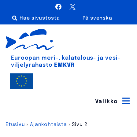
Siirry
Facebook
X / Twitter
sisältöön
På svenska
Haku:
Euroopan meri-, kalatalous- ja vesiviljelyrahasto
Euroopan meri-, kala­talous- ja vesi­
viljely­rahasto
EMKVR
Etusivu
»
Ajankohtaista
»
Sivu 2