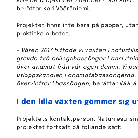
ville de projektifiera det hela och Pasi 
berättar Kari Vääräniemi.
Projektet finns inte bara på papper, ut
praktiska arbetet.
– Våren 2017 hittade vi växten i naturti
grävde två odlingsbassänger i anslutning
över andmat från vår egen damm. Vi pump
utloppskanalen i andmatsbassängerna. 
övervintrar i bassängen,
berättar Väärä
I den lilla växten gömmer sig 
Projektets kontaktperson, Naturresursins
projektet fortsatt på följande sätt: