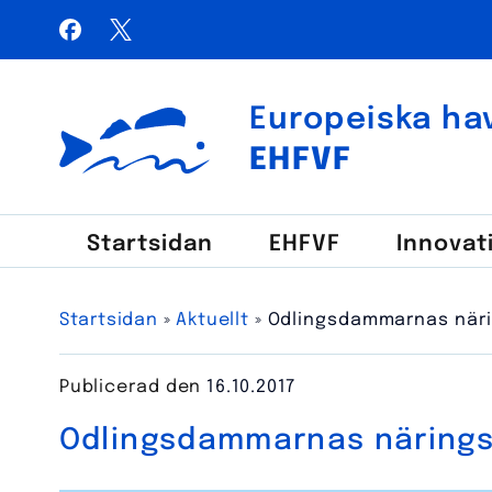
Hoppa
Facebook
X / Twitter
till
Sök
innehåll
efter:
Europeiska hav
Euroopan meri-, kalatalous- ja vesiviljelyrahasto
EHFVF
Start­sidan
EHFVF
Innovat
Startsidan
»
Aktuellt
»
Odlingsdammarnas näri
Publicerad den
16.10.2017
Odlingsdammarnas närings