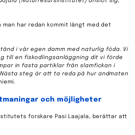
Laajala (Naturresursinstitutet) anslöt sig
,
an man har redan kommit långt med det
llstånd i vår egen damm med naturlig föda. Vi
 till en fiskodlingsanläggning dit vi förde
ar in fasta partiklar från slamfickan i
Nästa steg är att ta reda på hur andmaten
niemi.
utmaningar och möjligheter
titutets forskare Pasi Laajala, berättar att