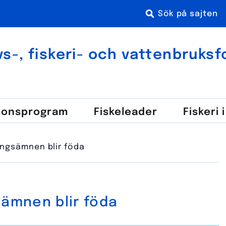
s-, fiskeri- och vatten­bruks­
ions­program
Fiske­leader
Fiskeri 
ngsämnen blir föda
ämnen blir föda