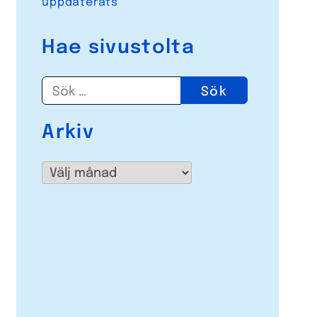
uppdaterats
Hae sivustolta
Sök
efter:
Arkiv
Arkiv