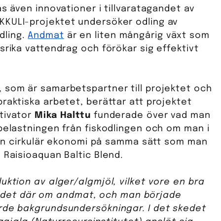
as även innovationer i tillvaratagandet av
KKULI-projektet undersöker odling av
dling.
Andmat
är en liten mångårig växt som
srika vattendrag och förökar sig effektivt
 som är samarbetspartner till projektet och
raktiska arbetet, berättar att projektet
tivator
Mika Halttu
funderade över vad man
sbelastningen från fiskodlingen och om man i
a en cirkulär ekonomi på samma sätt som man
 Raisioaquan Baltic Blend.
uktion av alger/algmjöl, vilket vore en bra
t på det där om andmat, och man började
orde bakgrundsundersökningar. I det skedet