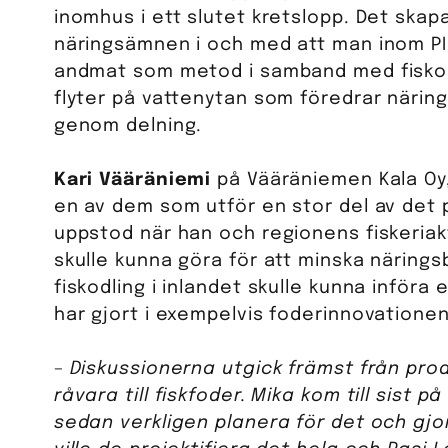
inomhus i ett slutet kretslopp. Det skap
näringsämnen i och med att man inom PI
andmat som metod i samband med fisko
flyter på vattenytan som föredrar näring
genom delning.
Kari Vääräniemi
på Vääräniemen Kala Oy,
en av dem som utför en stor del av det p
uppstod när han och regionens fiskeriak
skulle kunna göra för att minska näring
fiskodling i inlandet skulle kunna inför
har gjort i exempelvis foderinnovationen
– Diskussionerna utgick främst från prod
råvara till fiskfoder. Mika kom till sis
sedan verkligen planera för det och gj