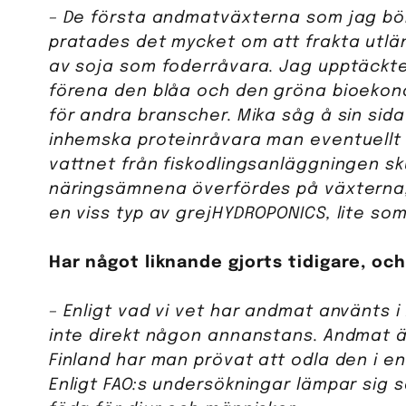
– De första andmatväxterna som jag bö
pratades det mycket om att frakta utlän
av soja som foderråvara. Jag upptäckte
förena den blåa och den gröna bioekonom
för andra branscher. Mika såg å sin sid
inhemska proteinråvara man eventuellt sk
vattnet från fiskodlingsanläggningen s
näringsämnena överfördes på växterna,
en viss typ av grejHYDROPONICS, lite so
Har något liknande gjorts tidigare, och 
– Enligt vad vi vet har andmat använts i
inte direkt någon annanstans. Andmat ä
Finland har man prövat att odla den i en
Enligt FAO:s undersökningar lämpar sig