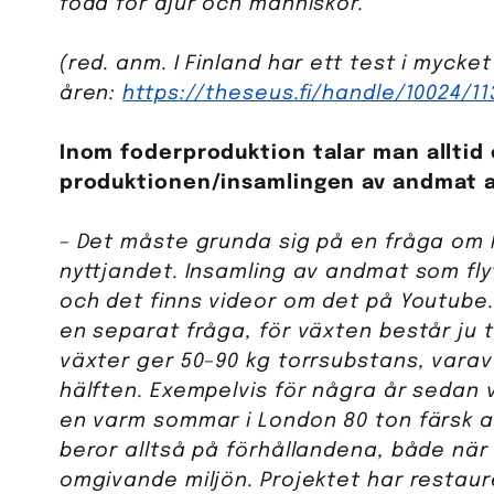
föda för djur och människor.
(red. anm. I Finland har ett test i mycke
åren:
https://theseus.fi/handle/10024/11
Inom foderproduktion talar man alltid
produktionen/insamlingen av andmat a
– Det måste grunda sig på en fråga om 
nyttjandet. Insamling av andmat som fl
och det finns videor om det på Youtube.
en separat fråga, för växten består ju ti
växter ger 50–90 kg torrsubstans, varav
hälften. Exempelvis för några år sedan 
en varm sommar i London 80 ton färsk 
beror alltså på förhållandena, både när
omgivande miljön. Projektet har restaur