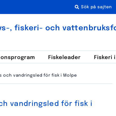
s-, fiskeri- och vatten­bruks­
ions­program
Fiske­leader
Fiskeri 
s och vandringsled för fisk i Molpe
h vandringsled för fisk i