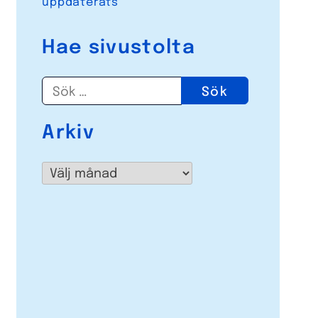
uppdaterats
Hae sivustolta
Sök
efter:
Arkiv
Arkiv