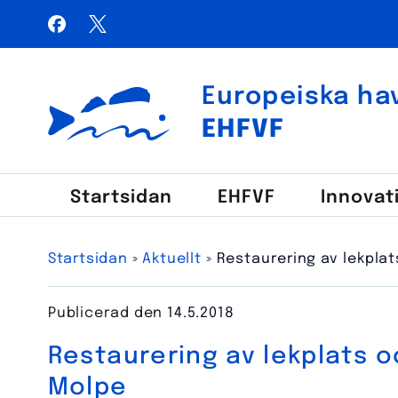
Hoppa
Facebook
X / Twitter
till
Sök
innehåll
efter:
Europeiska hav
Euroopan meri-, kalatalous- ja vesiviljelyrahasto
EHFVF
Start­sidan
EHFVF
Innovat
Startsidan
»
Aktuellt
»
Restaurering av lekplat
Publicerad den
14.5.2018
Restaurering av lekplats oc
Molpe