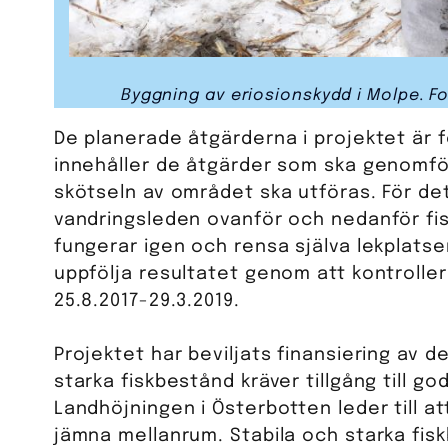
Byggning av eriosionskydd i Molpe. F
De planerade åtgärderna i projektet är 
innehåller de åtgärder som ska genomför
skötseln av området ska utföras. För d
vandringsleden ovanför och nedanför fis
fungerar igen och rensa själva lekplats
uppfölja resultatet genom att kontrolle
25.8.2017-29.3.2019.
Projektet har beviljats finansiering av 
starka fiskbestånd kräver tillgång till 
Landhöjningen i Österbotten leder till a
jämna mellanrum. Stabila och starka fis