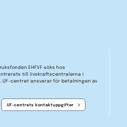
bruks­fonden EHFVF söks hos
trerats till livskraftscentralerna i
. UF-centret ansvarar för betalningen av
UF-centrets kontakt­uppgifter