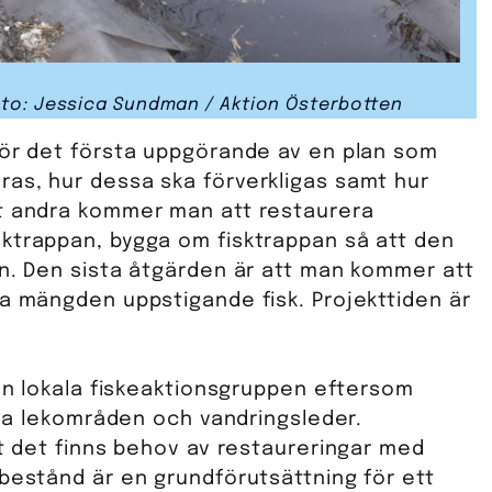
oto: Jessica Sundman / Aktion Österbotten
för det första uppgörande av en plan som
as, hur dessa ska förverkligas samt hur
et andra kommer man att restaurera
ktrappan, bygga om fisktrappan så att den
en. Den sista åtgärden är att man kommer att
ra mängden uppstigande fisk. Projekttiden är
den lokala fiskeaktionsgruppen eftersom
goda lekområden och vandringsleder.
tt det finns behov av restaureringar med
kbestånd är en grundförutsättning för ett